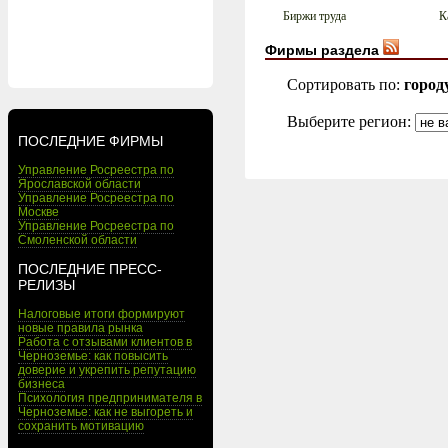
Биржи труда
К
Фирмы раздела
Сортировать по:
город
Выберите регион:
ПОСЛЕДНИЕ ФИРМЫ
Управление Росреестра по
Ярославской области
Управление Росреестра по
Москве
Управление Росреестра по
Смоленской области
ПОСЛЕДНИЕ ПРЕСС-
РЕЛИЗЫ
Налоговые итоги формируют
новые правила рынка
Работа с отзывами клиентов в
Черноземье: как повысить
доверие и укрепить репутацию
бизнеса
Психология предпринимателя в
Черноземье: как не выгореть и
сохранить мотивацию