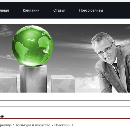
авная
Компании
Статьи
Пресс-релизы
ии
траница
Культура и искусство
Изостудии