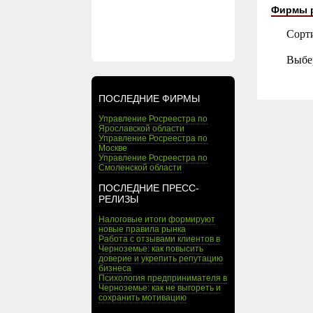
Фирмы 
Сорт
Выбе
ПОСЛЕДНИЕ ФИРМЫ
Управление Росреестра по
Ярославской области
Управление Росреестра по
Москве
Управление Росреестра по
Смоленской области
ПОСЛЕДНИЕ ПРЕСС-
РЕЛИЗЫ
Налоговые итоги формируют
новые правила рынка
Работа с отзывами клиентов в
Черноземье: как повысить
доверие и укрепить репутацию
бизнеса
Психология предпринимателя в
Черноземье: как не выгореть и
сохранить мотивацию