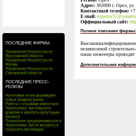
Адрес:
302000 г. Орел, ул.
Контактный телефон:
+7
E-mail:
expertor57@yandex
Оффициальный сайт:
htt
Полное описание фирмы
ПОСЛЕДНИЕ ФИРМЫ
Высококвалифицированные
независимой строительно-
Управление Росреестра по
наши инженеры проводят а
Ярославской области
Управление Росреестра по
Дополнительная информ
Москве
Управление Росреестра по
Смоленской области
ПОСЛЕДНИЕ ПРЕСС-
РЕЛИЗЫ
Налоговые итоги формируют
новые правила рынка
Работа с отзывами клиентов в
Черноземье: как повысить
доверие и укрепить репутацию
бизнеса
Психология предпринимателя в
Черноземье: как не выгореть и
сохранить мотивацию