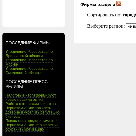
Фирмы раздела
Сортировать по:
город
Выберите регион:
ПОСЛЕДНИЕ ФИРМЫ
Управление Росреестра по
Ярославской области
Управление Росреестра по
Москве
Управление Росреестра по
Смоленской области
ПОСЛЕДНИЕ ПРЕСС-
РЕЛИЗЫ
Налоговые итоги формируют
новые правила рынка
Работа с отзывами клиентов в
Черноземье: как повысить
доверие и укрепить репутацию
бизнеса
Психология предпринимателя в
Черноземье: как не выгореть и
сохранить мотивацию