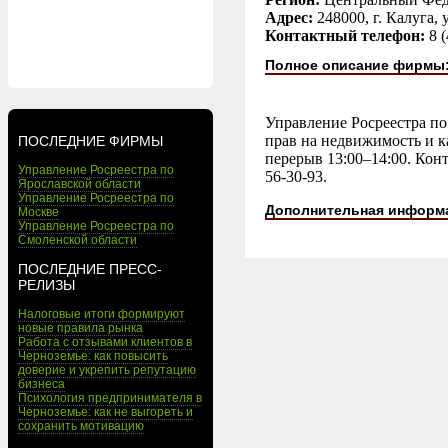
Адрес:
248000, г. Калуга, 
Контактный телефон:
8 
Полное описание фирмы
Управление Росреестра по
прав на недвижимость и ка
ПОСЛЕДНИЕ ФИРМЫ
перерыв 13:00–14:00. Конт
Управление Росреестра по
56-30-93.
Ярославской области
Управление Росреестра по
Дополнительная информ
Москве
Управление Росреестра по
Смоленской области
ПОСЛЕДНИЕ ПРЕСС-
РЕЛИЗЫ
Налоговые итоги формируют
новые правила рынка
Работа с отзывами клиентов в
Черноземье: как повысить
доверие и укрепить репутацию
бизнеса
Психология предпринимателя в
Черноземье: как не выгореть и
сохранить мотивацию