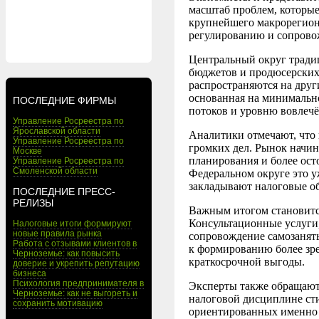
масштаб проблем, которые
крупнейшего макрорегиона
регулированию и сопров
Центральный округ тради
бюджетов и продюсерских
распространяются на друг
основанная на минимальн
ПОСЛЕДНИЕ ФИРМЫ
потоков и уровню вовлеч
Управление Росреестра по
Ярославской области
Аналитики отмечают, что
Управление Росреестра по
громких дел. Рынок начин
Москве
планирования и более ос
Управление Росреестра по
Смоленской области
Федеральном округе это у
закладывают налоговые об
ПОСЛЕДНИЕ ПРЕСС-
РЕЛИЗЫ
Важным итогом становится
Консультационные услуги
Налоговые итоги формируют
новые правила рынка
сопровождение самозаняты
Работа с отзывами клиентов в
к формированию более зр
Черноземье: как повысить
краткосрочной выгоды.
доверие и укрепить репутацию
бизнеса
Психология предпринимателя в
Эксперты также обращают
Черноземье: как не выгореть и
налоговой дисциплине сти
сохранить мотивацию
ориентированных именно 