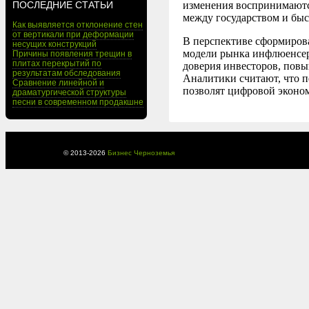
ПОСЛЕДНИЕ СТАТЬИ
изменения воспринимаютс
между государством и бы
Как выявляется отклонение стен
от вертикали при деформации
В перспективе сформирова
несущих конструкций
модели рынка инфлюенсеро
Причины появления трещин в
плитах перекрытий по
доверия инвесторов, повы
результатам обследования
Аналитики считают, что п
Сравнение линейной и
позволят цифровой эконом
драматургической структуры
песни в современном продакшне
© 2013-
2026
Бизнес Черноземья