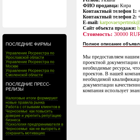
ФИО продавца:
Кира
Контактный телефон 1:
Контактный телефон 2:
E-mail:
karpovaexpertmsk@
Сайт объекта продажи:
h
Стоимость:
30000 RU
Полное описание объявл
ПОСЛЕДНИЕ ФИРМЫ
Управление Росреестра по
Мы предоставляем нашим к
Ярославской области
Управление Росреестра по
проектной документации 
Москве
необходимые ресурсы, чт
Управление Росреестра по
проектов. В нашей компан
Смоленской области
необходимой квалификаци
ПОСЛЕДНИЕ ПРЕСС-
документации качественно
РЕЛИЗЫ
компания использует знан
Налоговые итоги формируют
новые правила рынка
Работа с отзывами клиентов в
Черноземье: как повысить
доверие и укрепить репутацию
бизнеса
Психология предпринимателя в
Черноземье: как не выгореть и
сохранить мотивацию