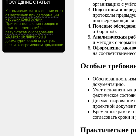
ПОСЛЕДНИЕ СТАТЬИ
организацию с учёт
Подготовка и перед
Как выявляется отклонение стен
протоколы предыдущ
от вертикали при деформации
несущих конструкций
подтверждающие вн
Причины появления трещин в
Полевые обследован
плитах перекрытий по
отбор проб.
результатам обследования
Аналитическая раб
Сравнение линейной и
драматургической структуры
и методик с нормати
песни в современном продакшне
Оформление заключ
на соответствие/не
Особые требова
Обоснованность изм
документацию.
Учет исполненных ра
фактическое состоян
Документирование в
проектной документ
Временные рамки: по
согласовать сроки и
Практические р