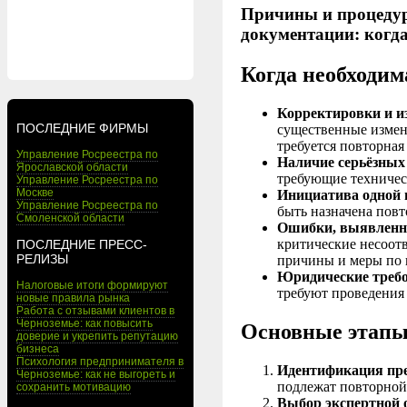
Причины и процедур
документации: когда
Когда необходим
Корректировки и и
ПОСЛЕДНИЕ ФИРМЫ
существенные измен
требуется повторная
Управление Росреестра по
Наличие серьёзных 
Ярославской области
требующие техническ
Управление Росреестра по
Москве
Инициатива одной и
Управление Росреестра по
быть назначена повт
Смоленской области
Ошибки, выявленны
критические несоотв
ПОСЛЕДНИЕ ПРЕСС-
РЕЛИЗЫ
причины и меры по 
Юридические требо
Налоговые итоги формируют
требуют проведения
новые правила рынка
Работа с отзывами клиентов в
Черноземье: как повысить
Основные этапы
доверие и укрепить репутацию
бизнеса
Психология предпринимателя в
Идентификация пре
Черноземье: как не выгореть и
подлежат повторной 
сохранить мотивацию
Выбор экспертной 