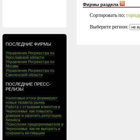
Фирмы раздела
Сортировать по:
город
Выберите регион:
ПОСЛЕДНИЕ ФИРМЫ
Управление Росреестра по
Ярославской области
Управление Росреестра по
Москве
Управление Росреестра по
Смоленской области
ПОСЛЕДНИЕ ПРЕСС-
РЕЛИЗЫ
Налоговые итоги формируют
новые правила рынка
Работа с отзывами клиентов в
Черноземье: как повысить
доверие и укрепить репутацию
бизнеса
Психология предпринимателя в
Черноземье: как не выгореть и
сохранить мотивацию