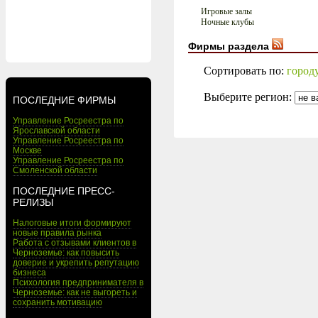
Игровые залы
Ночные клубы
Фирмы раздела
Сортировать по:
город
Выберите регион:
ПОСЛЕДНИЕ ФИРМЫ
Управление Росреестра по
Ярославской области
Управление Росреестра по
Москве
Управление Росреестра по
Смоленской области
ПОСЛЕДНИЕ ПРЕСС-
РЕЛИЗЫ
Налоговые итоги формируют
новые правила рынка
Работа с отзывами клиентов в
Черноземье: как повысить
доверие и укрепить репутацию
бизнеса
Психология предпринимателя в
Черноземье: как не выгореть и
сохранить мотивацию