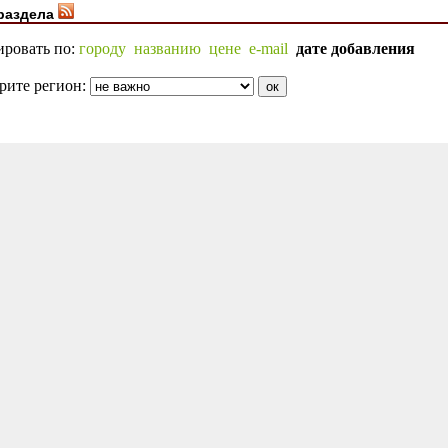
раздела
ировать по:
городу
названию
цене
e-mail
дате добавления
рите регион: