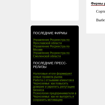
Фирмы 
Сорт
Выбе
ПОСЛЕДНИЕ ФИРМЫ
Управление Росреестра по
Ярославской области
Управление Росреестра по
Москве
Управление Росреестра по
Смоленской области
ПОСЛЕДНИЕ ПРЕСС-
РЕЛИЗЫ
Налоговые итоги формируют
новые правила рынка
Работа с отзывами клиентов в
Черноземье: как повысить
доверие и укрепить репутацию
бизнеса
Психология предпринимателя в
Черноземье: как не выгореть и
сохранить мотивацию